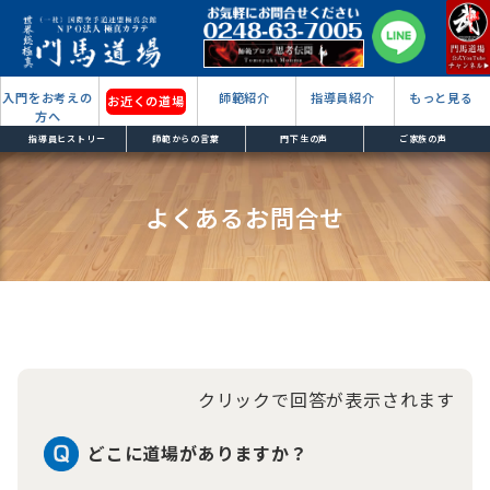
入門をお考えの
師範紹介
指導員紹介
もっと見る
お近くの道場
方へ
指導員ヒストリー
師範からの言葉
門下生の声
ご家族の声
よくあるお問合せ
クリックで回答が表示されます
どこに道場がありますか？