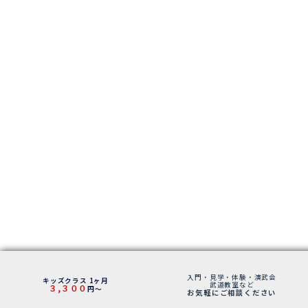
入門・見学・体験・演武会
キッズクラス 1ヶ月
武道教室など
３,３００
円～
お気軽にご相談ください