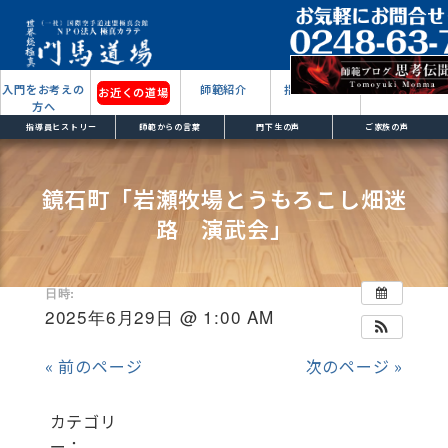
入門をお考えの
師範紹介
指導員紹介
もっと見る
お近くの道場
方へ
指導員ヒストリー
師範からの言葉
門下生の声
ご家族の声
鏡石町「岩瀬牧場とうもろこし畑迷
路 演武会」
2025/05/14
日時:
2025年6月29日 @ 1:00 AM
« 前のページ
次のページ »
カテゴリ
ー：