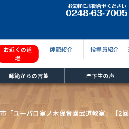
師範紹介
指導員紹介
お近くの道
場
師範からの言葉
門下生の声
市「ユーパロ室ノ木保育園武道教室」【2