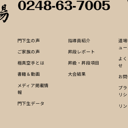
門下生の声
指導員紹介
道場
ュー
ご家族の声
昇段レポート
よく
極真空手とは
昇級・昇段項目
せ
書籍＆動画
大会結果
お問
メディア掲載情
プラ
報
リシ
門下生データ
リン