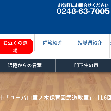
師範紹介
指導員紹介
お近くの道
場
師範からの言葉
門下生の声
市「ユーパロ室ノ木保育園武道教室」【16