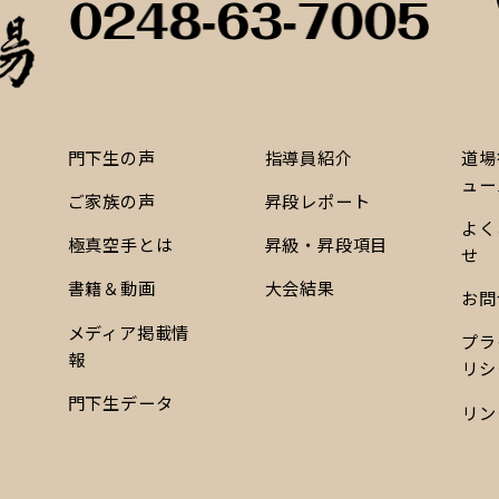
門下生の声
指導員紹介
道場
ュー
ご家族の声
昇段レポート
よく
極真空手とは
昇級・昇段項目
せ
書籍＆動画
大会結果
お問
メディア掲載情
プラ
報
リシ
門下生データ
リン