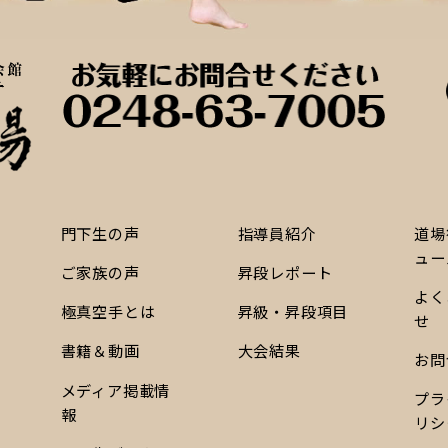
門下生の声
指導員紹介
道場
ュー
ご家族の声
昇段レポート
よく
極真空手とは
昇級・昇段項目
せ
書籍＆動画
大会結果
お問
メディア掲載情
プラ
報
リシ