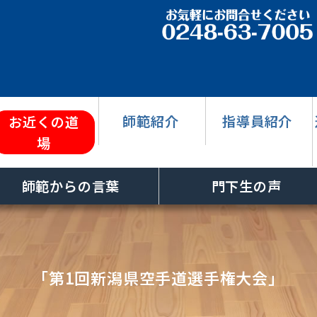
師範紹介
指導員紹介
お近くの道
場
師範からの言葉
門下生の声
「第1回新潟県空手道選手権大会」