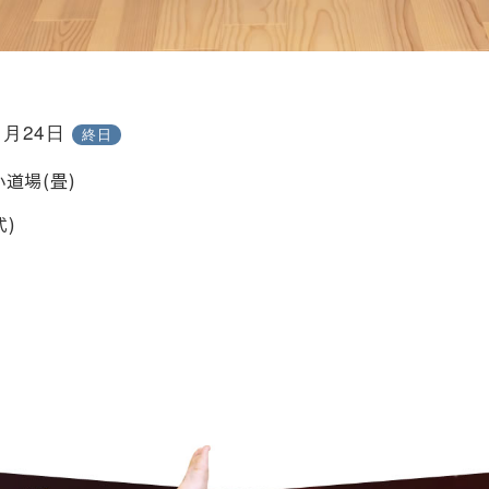
1月24日
終日
道場(畳)
式)