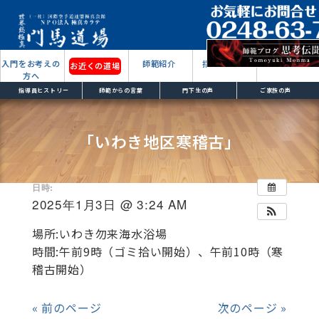
入門をお考えの
師範紹介
指導員紹介
もっと見る
お近くの道場
方へ
指導員ヒストリー
師範からの言葉
門下生の声
ご家族の声
「いわき地区寒稽古」
2024/10/28
日時:
2025年1月3日 @ 3:24 AM
場所:いわき勿来海水浴場
時間:午前9時（ゴミ拾い開始）、午前10時（寒
稽古開始）
« 前のページ
次のページ »