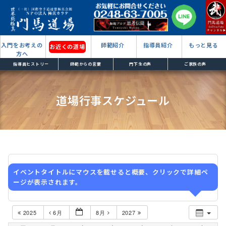
入門をお考えの
師範紹介
指導員紹介
もっと見る
お近くの道場
方へ
指導員ヒストリー
師範からの言葉
門下生の声
ご家族の声
道場行事スケジュール
イベントタイトルにマウスを載せると概要、クリックで詳細ペ
ージが表示されます。
2025
6月
8月
2027