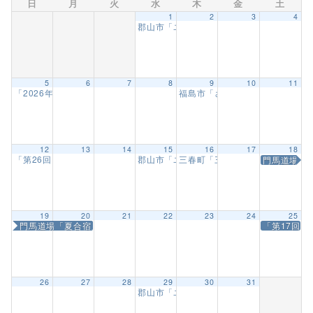
日
月
火
水
木
金
土
1
2
3
4
郡山市「ユーパロ室ノ木保育園武道教室」
5
6
7
8
9
10
11
「2026年度 長野県空手道選手権大会」
福島市「さくら幼稚園武道教室」
9:00 AM
12
13
14
15
16
17
18
「第26回ジパングカップ実戦空手道選手権大会」
郡山市「ユーパロ室ノ木保育園武道教室」
三春町「三春幼稚園 武道教室」
門馬道場「
9:00 AM
19
20
21
22
23
24
25
門馬道場「夏合宿」
「第17回
26
27
28
29
30
31
郡山市「ユーパロ室ノ木保育園武道教室」