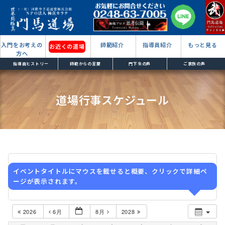
入門をお考えの
師範紹介
指導員紹介
もっと見る
お近くの道場
方へ
指導員ヒストリー
師範からの言葉
門下生の声
ご家族の声
道場行事スケジュール
イベントタイトルにマウスを載せると概要、クリックで詳細ペ
ージが表示されます。
2026
6月
8月
2028