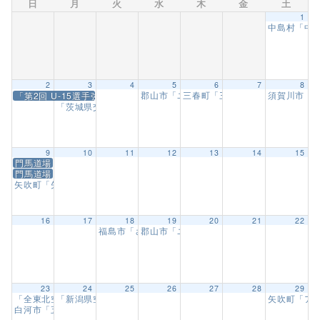
日
月
火
水
木
金
土
1
中島村「中
2
3
4
5
6
7
8
郡山市「ユーパロ室ノ木保育園武道教室」
三春町「三春幼保園 武道教室」
須賀川市「
「第2回 U-15選手強化合宿、指導員審判講習会」
「茨城県交流大会」
9:00 AM
9
10
11
12
13
14
15
門馬道場「昇級審査会」
門馬道場「特別番組 あきらめない」放送
矢吹町「矢吹フロンティア祭り 演武会」
5:00 PM
16
17
18
19
20
21
22
福島市「さくら幼稚園武道教室」【8回目】
郡山市「ユーパロ室ノ木保育園武道教室」
9:30 AM
23
24
25
26
27
28
29
「全東北空手道選手権大会」
「新潟県空手道選手権大会」
矢吹町「ア
9:00 AM
9:00 AM
白河市「五箇中学校跡地イベント 演武会」
11:00 AM