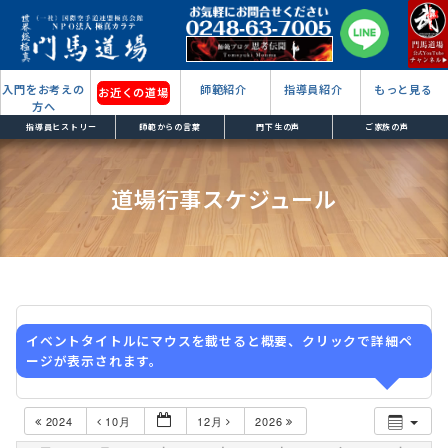
入門をお考えの
師範紹介
指導員紹介
もっと見る
お近くの道場
方へ
指導員ヒストリー
師範からの言葉
門下生の声
ご家族の声
道場行事スケジュール
イベントタイトルにマウスを載せると概要、クリックで詳細ペ
ージが表示されます。
2024
10月
12月
2026