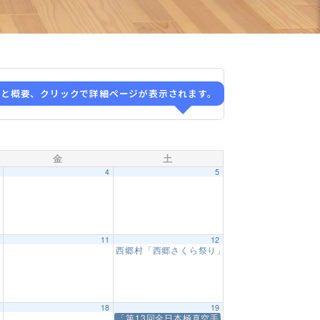
ると概要、クリックで詳細ページが表示されます。
金
土
3
4
5
0
11
12
西郷村「西郷さくら祭り」演武会
1:00 PM
7
18
19
】
「第13回全日本極真空手道『型』選手権大会」
10:00 AM