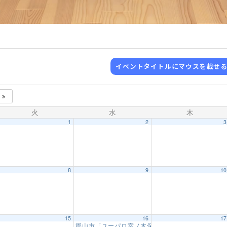
イベントタイトルにマウスを載せ
6
火
水
木
1
2
8
9
1
15
16
1
郡山市「ユーパロ室ノ木保育園武道教室」【1回目