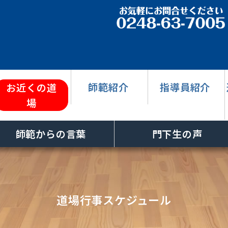
師範紹介
指導員紹介
お近くの道
場
師範からの言葉
門下生の声
道場行事スケジュール