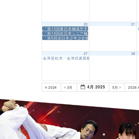
20
21
「第13回東日本極真空手道選手権大会」
「第14回全日本シニア極真空手道選手権大会」
「第5回全日本少年少女極真空手道選手権大会」
27
28
会津若松市「会津武家屋敷 春の邦芸会」演武会
10:0
4月 2025
2024
3月
5月
2026