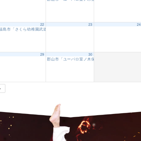
22
23
2
福島市「さくら幼稚園武道教室」【1回目】
9:30 AM
29
30
郡山市「ユーパロ室ノ木保育園武道教室」【2回目
0 AM