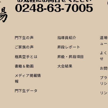
門下生の声
指導員紹介
道場
ュー
ご家族の声
昇段レポート
よく
極真空手とは
昇級・昇段項目
せ
書籍＆動画
大会結果
お問
メディア掲載情
プラ
報
リシ
門下生データ
リン