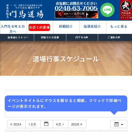
入門をお考えの
師範紹介
指導員紹介
もっと見る
お近くの道場
方へ
指導員ヒストリー
師範からの言葉
門下生の声
ご家族の声
道場行事スケジュール
イベントタイトルにマウスを載せると概要、クリックで詳細ペ
ージが表示されます。
2024
2月
4月
2026