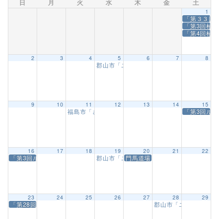
日
月
火
水
木
金
土
1
「第３３回
「第3回極真KA
「第4回極
2
3
4
5
6
7
8
郡山市「ユーパロ室ノ木保育園武道教室」
9
10
11
12
13
14
15
福島市「さくら幼稚園武道教室」
「第3回ル
9:30 AM
16
17
18
19
20
21
22
「第3回ルーキーズ錬成大会」
郡山市「ユーパロ室ノ木保育園武道教室」
門馬道場「卒業生お祝い会」
23
24
25
26
27
28
29
「第28回全東北空手道選手権大会」
郡山市「ユーパロ室ノ