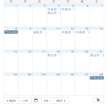
日
月
火
水
木
金
土
1
2
3
4
5
6
7
中島村「中島幼稚園武道教室」年中1回目
中島村「中島幼稚園武道教室」年
1
郡山市「ユーパロ室ノ木保育園武道教室」
8
9
10
11
12
13
14
門馬道場「昇級審査会」
福島市「さくら幼稚園武道教室」【11回目】
中島村「中島幼稚園武道教室」年
中島村「中島幼稚園武
9:30 A
15
16
17
18
19
20
21
郡山市「ユーパロ室ノ木保育園武道教室」
郡山市「住
22
23
24
25
26
27
28
門馬道場「
2025
1月
3月
2027