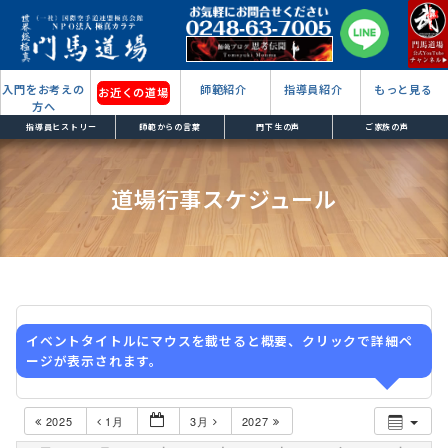
入門をお考えの
師範紹介
指導員紹介
もっと見る
お近くの道場
方へ
指導員ヒストリー
師範からの言葉
門下生の声
ご家族の声
道場行事スケジュール
イベントタイトルにマウスを載せると概要、クリックで詳細ペ
ージが表示されます。
2025
1月
3月
2027