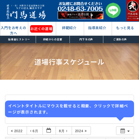
入門をお考えの
師範紹介
指導員紹介
もっと見る
お近くの道場
方へ
指導員ヒストリー
師範からの言葉
門下生の声
ご家族の声
道場行事スケジュール
イベントタイトルにマウスを載せると概要、クリックで詳細ペ
ージが表示されます。
2022
6月
8月
2024