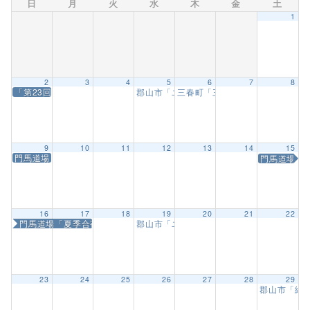
日
月
火
水
木
金
土
1
2
3
4
5
6
7
8
「第23回ジパングカップ実戦空手道選手県大会」
郡山市「ユーパロ室ノ木保育園武道教室」
三春町「三春幼保園武道教室」【
9
10
11
12
13
14
15
門馬道場「昇級審査会」
門馬道場「
16
17
18
19
20
21
22
門馬道場「夏季合宿」
郡山市「ユーパロ室ノ木保育園武道教室」
23
24
25
26
27
28
29
郡山市「緑