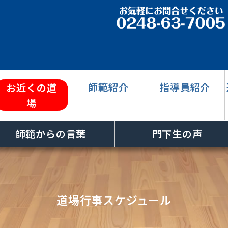
師範紹介
指導員紹介
お近くの道
場
師範からの言葉
門下生の声
道場行事スケジュール