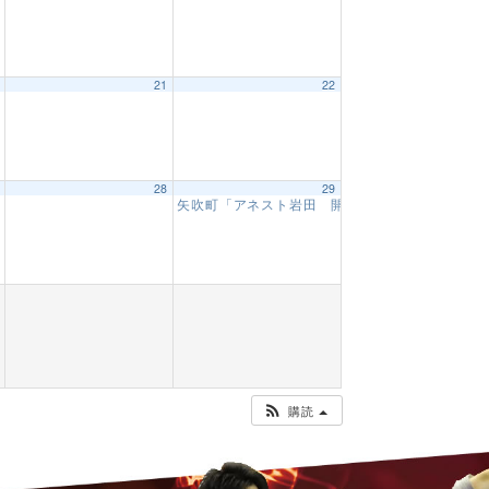
0
21
22
目】
10:00 AM
7
28
29
矢吹町「アネスト岩田 開業50周年感謝祭 演
購読