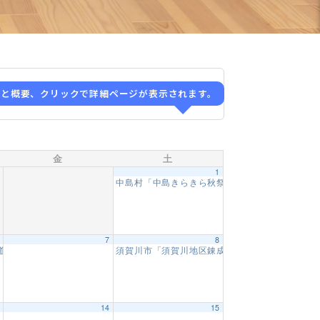
ると概要、クリックで詳細ページが表示されます。
金
土
1
中島村「中島きらきら秋祭り 演武会」
1:00 PM
6
7
8
目】
道教室」8回目
須賀川市「須賀川地区錬成交流大会」
10:00 AM
9:30 AM
9:00 AM
3
14
15