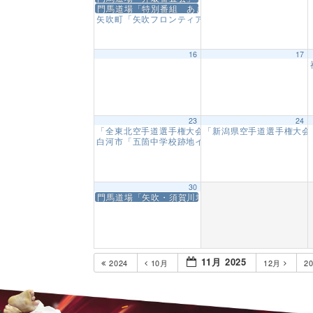
門馬道場「特別番組 あきらめない」放送
矢吹町「矢吹フロンティア祭り 演武会」
5:00 PM
16
17
23
24
「全東北空手道選手権大会」
「新潟県空手道選手権大
9:00 AM
白河市「五箇中学校跡地イベント 演武会」
11:00 A
30
門馬道場「矢吹・須賀川地区道場 納会」
11月 2025
2024
10月
12月
2