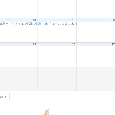
18
19
2
福島市「さくら幼稚園武道教室」【8回目】
郡山市「ユーパロ室ノ木保育園武道教室」【16回
9:30 AM
25
26
2
会」
9:00 AM
M
026