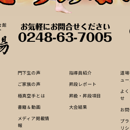
門下生の声
指導員紹介
道場
ュー
ご家族の声
昇段レポート
よく
極真空手とは
昇級・昇段項目
せ
書籍＆動画
大会結果
お問
メディア掲載情
プラ
報
リシ