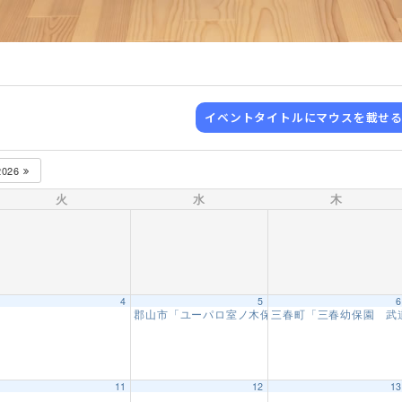
イベントタイトルにマウスを載せ
2026
火
水
木
4
5
郡山市「ユーパロ室ノ木保育園武道教室」【15回
三春町「三春幼保園 武
AM
11
12
1