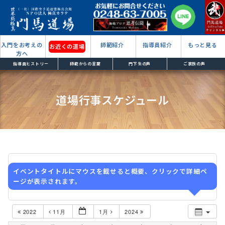
入門をお考えの
師範紹介
指導員紹介
もっと見る
お近くの道場
方へ
指導員ヒストリー
師範からの言葉
門下生の声
ご家族の声
道場行事スケジュール
イベントタイトルにマウスを載せると概要、クリックで詳細ペ
ージが表示されます。
2022
11月
1月
2024