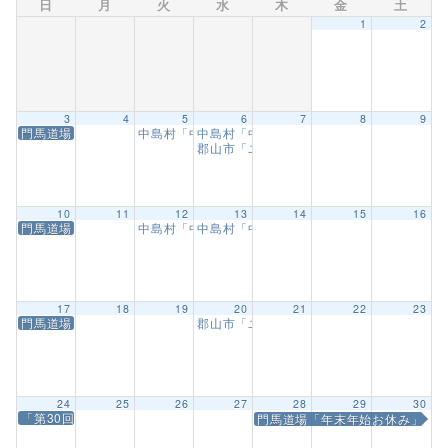
日
月
火
水
木
金
土
1
2
3
4
5
6
7
8
9
門馬道場「県南地区納会」
中島村「中島幼稚園武道教室」【年中1回目】
中島村「中島幼稚園武道教室」【年中2回
10:00 
郡山市「ユーパロ室ノ木保育園武道教室」
10
11
12
13
14
15
16
門馬道場「県北地区納会」
中島村「中島幼稚園武道教室」【年少1回目】
中島村「中島幼稚園武道教室」【年少2回
10:00 
17
18
19
20
21
22
23
門馬道場「郡山地区納会」
郡山市「ユーパロ室ノ木保育園武道教室」
24
25
26
27
28
29
30
「第30回村正杯静岡県極真空手道選手権大会、静岡県極真空手道「型」選
門馬道場「年末年始お休み」