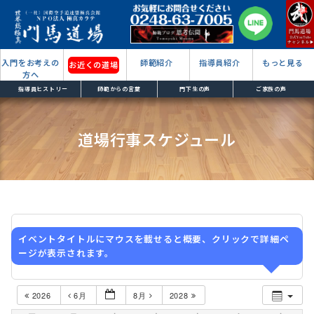
入門をお考えの
師範紹介
指導員紹介
もっと見る
お近くの道場
方へ
指導員ヒストリー
師範からの言葉
門下生の声
ご家族の声
道場行事スケジュール
イベントタイトルにマウスを載せると概要、クリックで詳細ペ
ージが表示されます。
2026
6月
8月
2028