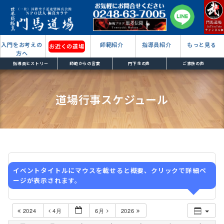
入門をお考えの
師範紹介
指導員紹介
もっと見る
お近くの道場
方へ
指導員ヒストリー
師範からの言葉
門下生の声
ご家族の声
道場行事スケジュール
イベントタイトルにマウスを載せると概要、クリックで詳細ペ
ージが表示されます。
2024
4月
6月
2026