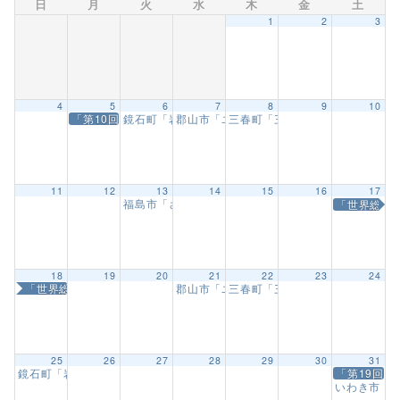
日
月
火
水
木
金
土
1
2
3
4
5
6
7
8
9
10
「第10回埼玉県空手道選手権大会」
鏡石町「岩瀬牧場 子どもまつり演武会」
郡山市「ユーパロ室ノ木保育園武道教室」
三春町「三春幼保園 武道教室」
1:00 PM
11
12
13
14
15
16
17
福島市「さくら幼稚園武道教室」【2回目】
「世界総極
9:30 AM
18
19
20
21
22
23
24
「世界総極真 選手会合宿」
郡山市「ユーパロ室ノ木保育園武道教室」
三春町「三春幼保園 武道教室」
25
26
27
28
29
30
31
鏡石町「岩瀬牧場フラワーフェスティバル 演武会」
「第19回
12:00 PM
いわき市「