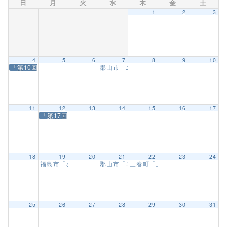
日
月
火
水
木
金
土
1
2
3
4
5
6
7
8
9
10
「第10回兵庫県空手道選手権大会」
郡山市「ユーパロ室ノ木保育園武道教室」
11
12
13
14
15
16
17
「第17回北海道空手道選手権大会」
18
19
20
21
22
23
24
福島市「さくら幼稚園武道教室」【6回目】
郡山市「ユーパロ室ノ木保育園武道教室」
三春町「三春幼稚園 武道教室」
9:30 PM
25
26
27
28
29
30
31