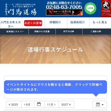
入門をお考えの
師範紹介
指導員紹介
もっと見る
お近くの道場
方へ
指導員ヒストリー
師範からの言葉
門下生の声
ご家族の声
道場行事スケジュール
イベントタイトルにマウスを載せると概要、クリックで詳細ペ
ージが表示されます。
2025
9月
11月
2027