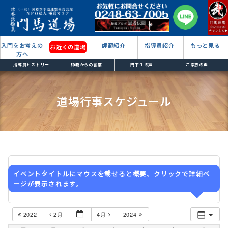
入門をお考えの
師範紹介
指導員紹介
もっと見る
お近くの道場
方へ
指導員ヒストリー
師範からの言葉
門下生の声
ご家族の声
道場行事スケジュール
イベントタイトルにマウスを載せると概要、クリックで詳細ペ
ージが表示されます。
2022
2月
4月
2024