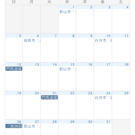
日
月
火
水
木
金
土
1
2
3
4
郡山市「ユーパロ室ノ木保育園武道教室」
5
6
7
8
9
10
11
福島市「さくら幼稚園武道教室」【12回目】
白河市「21’スポーツ
9:30 AM
12
13
14
15
16
17
18
門馬道場「昇段昇級審査会」
郡山市「ユーパロ室ノ木保育園武道教室」
19
20
21
22
23
24
25
門馬道場「卒業生お祝い会」
白河市「21’スポーツ
26
27
28
29
30
31
「第26回全東北空手道選手権大会」
郡山市「ユーパロ室ノ木保育園お別れ会演武」【25回目】
10:0